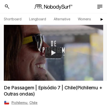
Shortboard
Longboard
Alternative
Womens
Origi
▶︎
De Passagem | Episódio 7 | Chile(Pichilemu +
Outras ondas)
Pichilemu
,
Chile