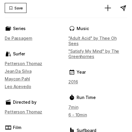
Save
Series
Music
De Passagem
"Adult Acid" by Thee Oh
Sees
"Satisfy My Mind" by The
Surfer
Greenhornes
Petterson Thomaz
Jean Da Silva
Year
Maycon Pahl
2016
Leo Acevedo
Run Time
Directed by
7min
Petterson Thomaz
6 - 10min
Film
Surfboard